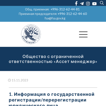
Общ. приемная:
+996-312-62-44-81
Приемная председателя:
+996-312-62-44-60
fsa@fsa.gov.kg
Общество с ограниченной
ответственностью «Ассет менеджер»
15.11.2023
1. Информация о государственной
регистрации/перерегистрации
юридического лица