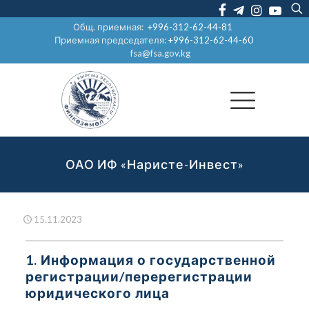
Общ. приемная:
+996-312-62-44-81
Приемная председателя:
+996-312-62-44-60
fsa@fsa.gov.kg
ОАО ИФ «Наристе-Инвест»
15.11.2023
1. Информация о государственной
регистрации/перерегистрации
юридического лица