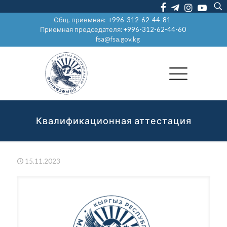
Общ. приемная:
+996-312-62-44-81
Приемная председателя:
+996-312-62-44-60
fsa@fsa.gov.kg
Квалификационная аттестация
15.11.2023