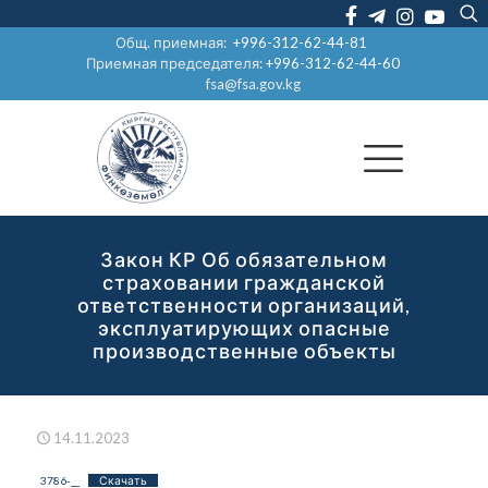
Общ. приемная:
+996-312-62-44-81
Приемная председателя:
+996-312-62-44-60
fsa@fsa.gov.kg
Закон КР Об обязательном
страховании гражданской
ответственности организаций,
эксплуатирующих опасные
производственные объекты
14.11.2023
3786-__
Скачать