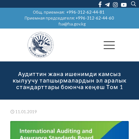
Общ. приемная:
+996-312-62-44-81
Приемная председателя:
+996-312-62-44-60
fsa@fsa.gov.kg
Аудиттин жана ишенимди камсыз
кылуучу тапшырмалардын эл аралык
стандарттары боюнча кеңеш Том 1
11.01.2019