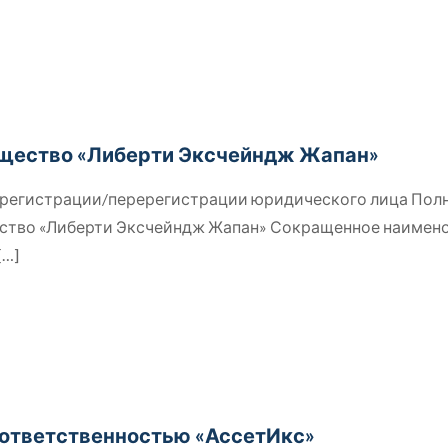
щество «Либерти Эксчейндж Жапан»
й регистрации/перерегистрации юридического лица Пол
ство «Либерти Эксчейндж Жапан» Сокращенное наимен
[…]
 ответственностью «АссетИкс»