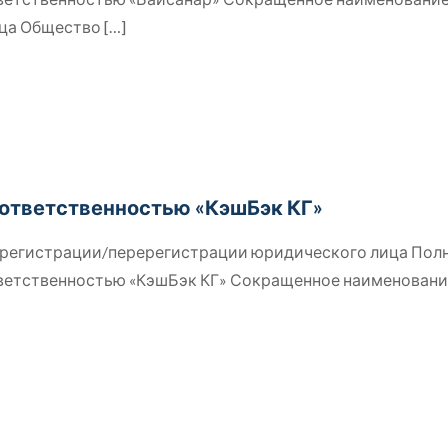
ица Общество
[…]
 ответственностью «КэшБэк КГ»
й регистрации/перерегистрации юридического лица Пол
тветственностью «КэшБэк КГ» Сокращенное наименован