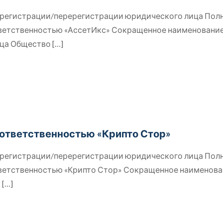
й регистрации/перерегистрации юридического лица Пол
тветственностью «АссетИкс» Сокращенное наименовани
ица Общество
[…]
 ответственностью «Крипто Стор»
й регистрации/перерегистрации юридического лица Пол
тветственностью «Крипто Стор» Сокращенное наименов
о
[…]