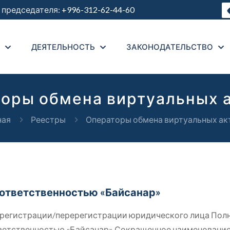
председателя:
+996-312-62-44-60
ДЕЯТЕЛЬНОСТЬ
ЗАКОНОДАТЕЛЬСТВО
оры обмена виртуальных 
ная
Реестры
Операторы обмена виртуальных ак
 ответственностью «Байсанар»
й регистрации/перерегистрации юридического лица Пол
тветственностью «Байсанар» Сокращенное наименовани