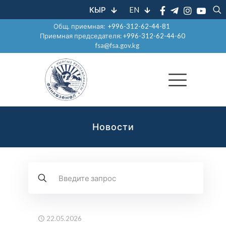
КЫР
EN
Общ. приемная:
+996-312-62-44-81
Приемная председателя:
+996-312-62-44-60
fsa@fsa.gov.kg
Новости
22.05.2026