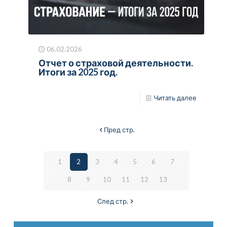
06.02.2026
Отчет о страховой деятельности.
Итоги за 2025 год.
Читать далее
Пред стр.
1
2
3
4
5
6
7
8
9
10
11
12
13
След стр.