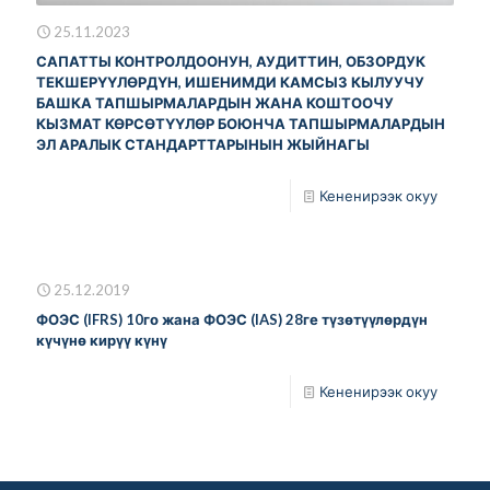
25.11.2023
САПАТТЫ КОНТРОЛДООНУН, АУДИТТИН, ОБЗОРДУК
ТЕКШЕРҮҮЛӨРДҮН, ИШЕНИМДИ КАМСЫЗ КЫЛУУЧУ
БАШКА ТАПШЫРМАЛАРДЫН ЖАНА КОШТООЧУ
КЫЗМАТ КӨРСӨТҮҮЛӨР БОЮНЧА ТАПШЫРМАЛАРДЫН
ЭЛ АРАЛЫК СТАНДАРТТАРЫНЫН ЖЫЙНАГЫ
Кененирээк окуу
25.12.2019
ФОЭС (IFRS) 10го жана ФОЭС (IAS) 28ге түзөтүүлөрдүн
күчүнө кирүү күнү
Кененирээк окуу