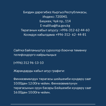
Биздин дарегибиз: Кыргыз Республикасы,
Индекс: 720040,
Бишкек, Чүй пр., 114
E-mail:fsa@fsa.gov.kg
Төраганын кабыл алуусу :
+996-312-62-44-60
Коомдук кабылдама:
+996-312- 62- 44-81
Сайтка байланыштуу суроолор боюнча төмөнкү
телефондорго кайрылыңыз:
(+996) 312 96-13-10
Жарандарды кабыл алуу графиги:
Финкөзөмөлдүн төрагасы шейшемби күндөрү саат
10:00дөн 12:00гө чейин. Финкөзөмөлүнүн
төрагасынын орун басары Бейшемби күндөрү саат
16:00дөн 10:00гө чейин.