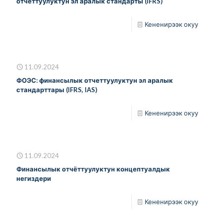
отчеттуулуктун эл аралык стандарты (IFRS)
Кененирээк окуу
11.09.2024
ФОЭС: финансылык отчеттуулуктун эл аралык
стандарттары (IFRS, IAS)
Кененирээк окуу
11.09.2024
Финансылык отчёттуулуктун концептуалдык
негиздери
Кененирээк окуу