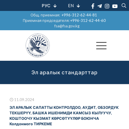
РУС
EN
Общ. приемная:
+996-312-62-44-81
Приемная председателя:
+996-312-62-44-60
fsa@fsa.gov.kg
Эл аралык стандарттар
11.09.2024
ЭЛ АРАЛЫК САПАТТЫ КОНТРОЛДОО, АУДИТ, ОБЗОРДУК
ТЕКШЕРҮҮ, БАШКА ИШЕНИМДИ КАМСЫЗ КЫЛУУЧУ,
КОШТООЧУ КЫЗМАТ КӨРСӨТҮҮЛӨР БОЮНЧА
Колдонмого ТИРКЕМЕ