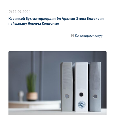
11.09.2024
Кесипкөй Бухгалтерлердин Эл Аралык Этика Кодексин
пайдалану боюнча Колдонмо
Кененирээк окуу