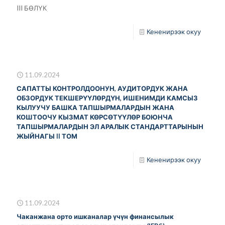
III БӨЛҮК
Кененирээк окуу
11.09.2024
САПАТТЫ КОНТРОЛДООНУН, АУДИТОРДУК ЖАНА
ОБЗОРДУК ТЕКШЕРҮҮЛӨРДҮН, ИШЕНИМДИ КАМСЫЗ
КЫЛУУЧУ БАШКА ТАПШЫРМАЛАРДЫН ЖАНА
КОШТООЧУ КЫЗМАТ КӨРСӨТҮҮЛӨР БОЮНЧА
ТАПШЫРМАЛАРДЫН ЭЛ АРАЛЫК СТАНДАРТТАРЫНЫН
ЖЫЙНАГЫ II ТОМ
Кененирээк окуу
11.09.2024
Чаканжана орто ишканалар үчүн финансылык