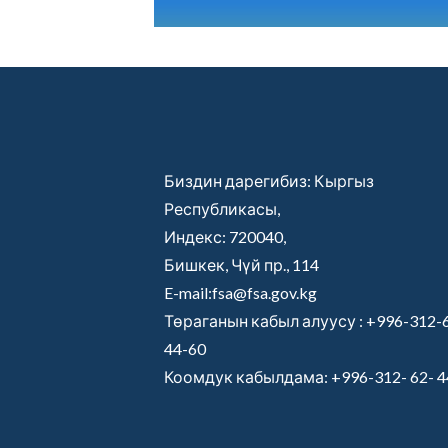
Биздин дарегибиз: Кыргыз
Республикасы,
Индекс: 720040,
Бишкек, Чүй пр., 114
E-mail:fsa@fsa.gov.kg
Төраганын кабыл алуусу :
+996-312-
44-60
Коомдук кабылдама:
+996-312- 62- 