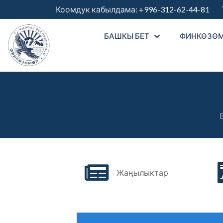
Коомдук кабылдама:
+996-312-62-44-81
Тө
БАШКЫ БЕТ
ФИНКӨЗӨ
Жаңылыктар