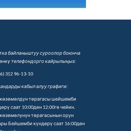
тка байланыштуу суроолор боюнча
өнкү телефондорго кайрылыңыз:
6) 312 96-13-10
андарды кабыл алуу графиги:
көзөмөлдүн төрагасы шейшемби
өрү саат 10:00дөн 12:00гө чейин.
көзөмөлүнүн төрагасынын орун
ары Бейшемби күндөрү саат 16:00дөн