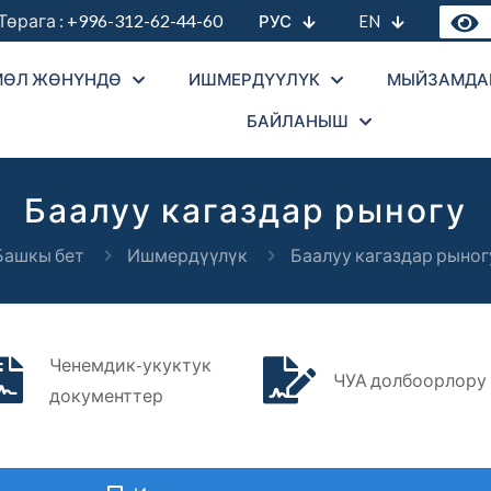
рага :
+996-312-62-44-60
РУС
EN
МӨЛ ЖӨНҮНДӨ
ИШМЕРДҮҮЛҮК
МЫЙЗАМДА
БАЙЛАНЫШ
Баалуу кагаздар рыногу
Башкы бет
Ишмердүүлүк
Баалуу кагаздар рыног
Ченемдик-укуктук
ЧУА долбоорлору
документтер