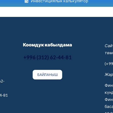
Инвестициялык калькулятор
Коомдук кабылдама
Сай
төм
+996 (312) 62-44-81
(+99
Жар
БАЙЛАНЫШ
62-
Фин
күнд
44-81
Фин
бас