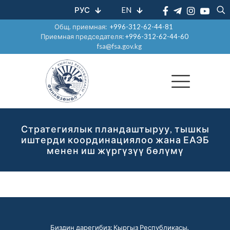
РУС
EN
Общ. приемная:
+996-312-62-44-81
Приемная председателя:
+996-312-62-44-60
fsa@fsa.gov.kg
Стратегиялык пландаштыруу, тышкы
иштерди координациялоо жана ЕАЭБ
менен иш жүргүзүү бөлүмү
Биздин дарегибиз: Кыргыз Республикасы,