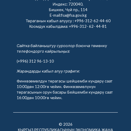
Индекс: 720040,
Бишкек, Чүй пр., 114
E-mail:fsa@fsa.gov.kg
Төраганын кабыл алуусу :
+996-312-62-44-60
Коомдук кабылдама:
+996-312- 62- 44-81
Сайтка байланыштуу суроолор боюнча төмөнкү
телефондорго кайрылыңыз:
(+996) 312 96-13-10
Жарандарды кабыл алуу графиги:
Финкөзөмөлдүн төрагасы шейшемби күндөрү саат
10:00дөн 12:00гө чейин. Финкөзөмөлүнүн
төрагасынын орун басары Бейшемби күндөрү саат
16:00дөн 10:00гө чейин.
© 2026
КЫРГЫЗ РЕСПУБЛИКАСЫНЫН ЭКОНОМИКА ЖАНА