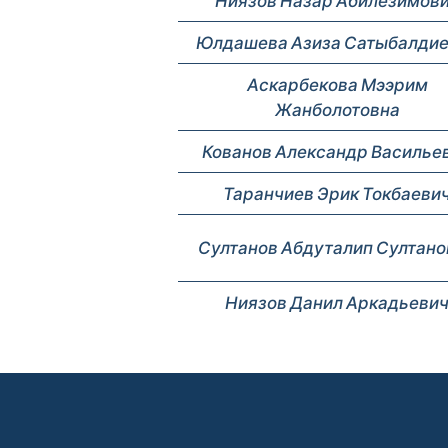
Ниязов Назар Абилезимов
Юлдашева Азиза Сатыбалди
Аскарбекова Мээрим
Жанболотовна
Кованов Александр Василье
Таранчиев Эрик Токбаеви
Султанов Абдуталип Султано
Ниязов Данил Аркадьеви