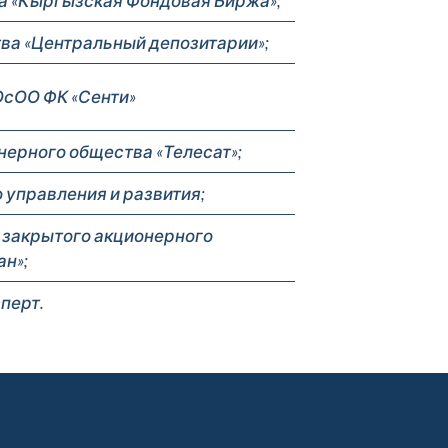
а «Кыргызская Фондовая Биржа»;
ва «Центральный депозитарии»;
ОсОО ФК «Сенти»
ерного общества «Телесат»;
 управления и развития;
 закрытого акционерного
н»;
перт.