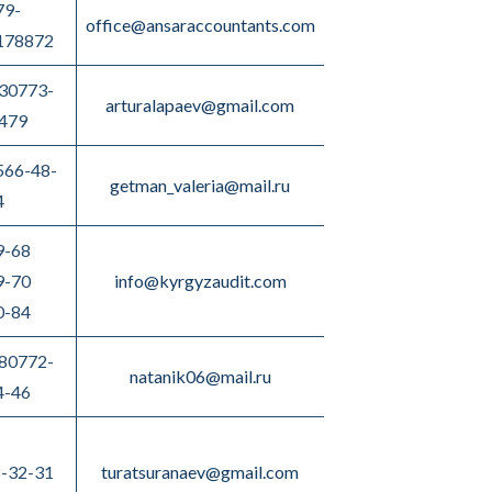
79-
office@ansaraccountants.com
178872
30773-
arturalapaev@gmail.com
479
566-48-
getman_valeria@mail.ru
4
9-68
9-70
info@kyrgyzaudit.com
0-84
80772-
natanik06@mail.ru
4-46
-32-31
turatsuranaev@gmail.com