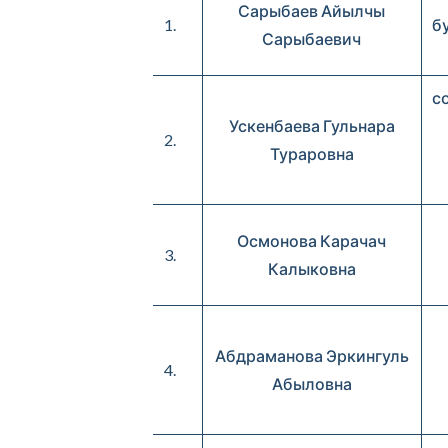
Сарыбаев Айылчы
1.
бу
Сарыбаевич
с
Ускенбаева Гульнара
2.
Тураровна
Осмонова Карачач
3.
Калыковна
Абдраманова Эркингуль
4.
Абыловна