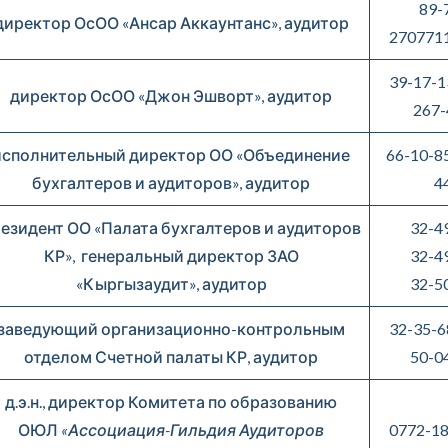
89-
директор ОсОО «Ансар Аккаунтанс», аудитор
270771
39-17-1
директор ОсОО «Джон Эшворт», аудитор
267-
исполнительный директор ОО «Объединение
66-10-8
бухгалтеров и аудиторов», аудитор
4
езидент ОО «Палата бухгалтеров и аудиторов
32-4
КР», генеральный директор ЗАО
32-4
«Кыргызаудит», аудитор
32-5
заведующий организационно-контрольным
32-35-6
отделом Счетной палаты КР, аудитор
50-0
д.э.н., директор Комитета по образованию
ОЮЛ
«
Ассоциация-Гильдия Аудиторов
0772-18