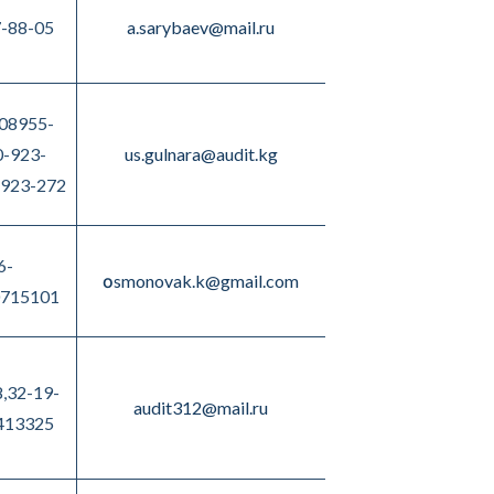
-88-05
a.sarybaev@mail.ru
08955-
-923-
us.gulnara@audit.kg
923-272
6-
оsmonovak.k@gmail.com
715101
,32-19-
audit312@mail.ru
413325