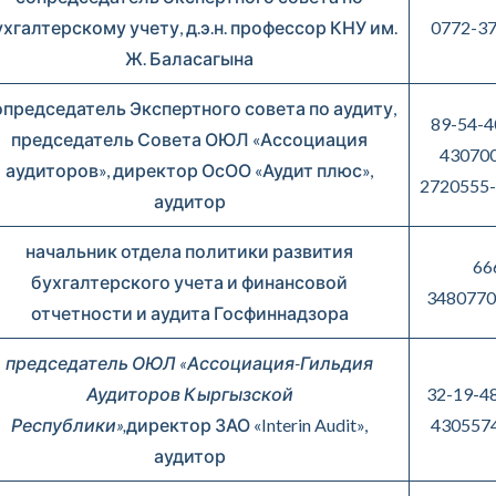
хгалтерскому учету, д.э.н. профессор КНУ им.
0772-37
Ж. Баласагына
опредседатель Экспертного совета по аудиту,
89-54-4
председатель Совета ОЮЛ «Ассоциация
430700
аудиторов», директор ОсОО «Аудит плюс»,
2720555-
аудитор
начальник отдела политики развития
66
бухгалтерского учета и финансовой
3480770
отчетности и аудита Госфиннадзора
председатель ОЮЛ «Ассоциация-Гильдия
Аудиторов Кыргызской
32-19-48
Республики»,
директор ЗАО «Interin Audit»,
430557
аудитор