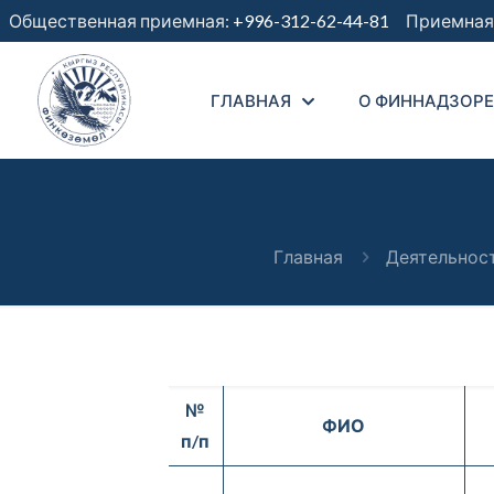
Общественная приемная:
+996-312-62-44-81
Приемная 
ГЛАВНАЯ
О ФИННАДЗОРЕ
Главная
Деятельнос
№
ФИО
п/п