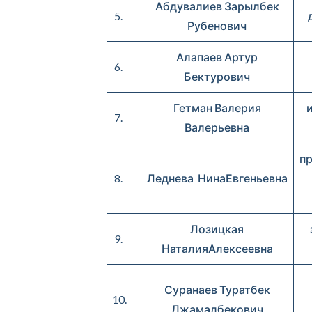
Абдувалиев Зарылбек
5.
Рубенович
Алапаев Артур
6.
Бектурович
Гетман Валерия
7.
Валерьевна
пр
8.
Леднева НинаЕвгеньевна
Лозицкая
9.
НаталияАлексеевна
Суранаев Туратбек
10.
Джамалбекович