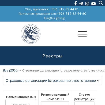
Общ. приемная:
+996-312-62-44-81
Приемная председателя:
+996-312-62-44-60
fsa@fsa.gov.kg
Реестры
Все (2050)
->
Страховые организации (страхование ответственности
Регистрационный
Статус
Наименование ЮЛ
номер ИРН
регистрации