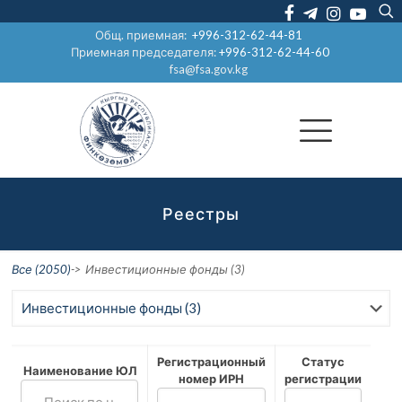
Общ. приемная:
+996-312-62-44-81
Приемная председателя:
+996-312-62-44-60
fsa@fsa.gov.kg
Реестры
Все (2050)
->
Инвестиционные фонды (3)
Регистрационный
Статус
Наименование ЮЛ
номер ИРН
регистрации